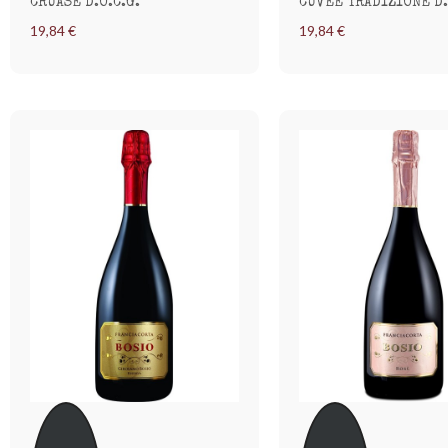
CRUASÈ D.O.C.G.
CUVÉE TRADIZIONE D.
19,84 €
19,84 €