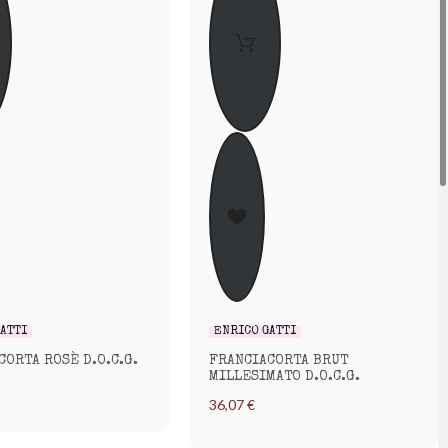
GATTI
ENRICO GATTI
CORTA ROSÈ D.O.C.G.
FRANCIACORTA BRUT
MILLESIMATO D.O.C.G.
36,07 €