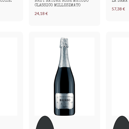
O.C.G.
BRUT NATURE ROSÈ METODO
LA DAMA
CLASSICO MILLESIMATO
57,38 €
24,18 €