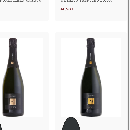
 FORESTIERA MAGNUM
METHIUS TRENTINO D.O.C.
40,98 €