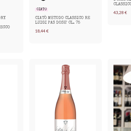
CLASSIC
CIATÒ
43,28 €
DRY
CIATÒ METODO CLASSICO RE
LUIGI PAS DOSE' CL. 75
SECCO
18,44 €