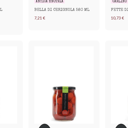
ANTICA ENOTRIA
CARLINO
L
BELLA DI CERIGNOLA 580 ML
FETTE D
7,21 €
10,73 €