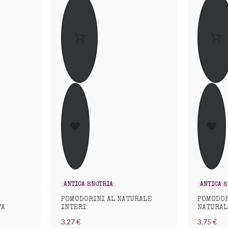
ANTICA ENOTRIA
ANTICA 
POMODORINI AL NATURALE
POMODOR
VA
INTERI
NATURAL
3,27 €
3,75 €