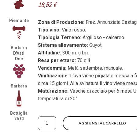
18,52 €
Piemonte
Zona di Produzione:
Fraz. Annunziata Castag
Tipo vino:
Vino rosso.
Tipologia Terreno:
Argilloso - calcareo.
Sistema allevamento:
Guyot.
Barbera
Altitudine:
300 m. s.l.m.
D'Asti
Doc
Resa per ettaro:
70 q.li
Vendemmia:
Metà settembre, manuale.
Vinificazione:
L'uva viene pigiata e messa a f
circa 15 giorni. Alla svinatura il vino viene mes
Barbera
Maturazione:
Vasche di acciaio per 6 mesi. Ult
temperatura di 20°.
Bottiglia
75 Cl
AGGIUNGI AL CARRELLO