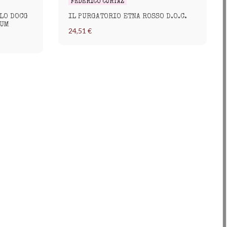
FEDERICO CURTAZ
LO DOCG
IL PURGATORIO ETNA ROSSO D.O.C.
NUM
24,51 €