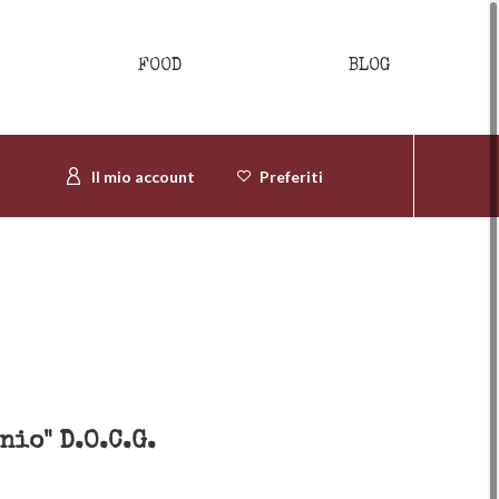
FOOD
BLOG
Il mio account
Preferiti
nio" D.O.C.G.