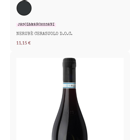
JASCI&MARCHESANI
NERUBÈ CERASUOLO D.O.C.
11,15 €