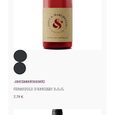
JASCI&MARCHESANI
CERASUOLO D'ABRUZZO D.O.C.
7,79 €