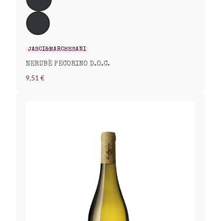
JASCI&MARCHESANI
NERUBÈ PECORINO D.O.C.
9,51 €