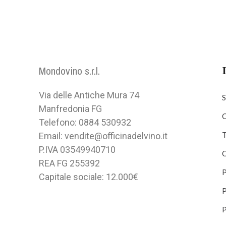
Mondovino s.r.l.
Via delle Antiche Mura 74
S
Manfredonia FG
C
Telefono: 0884 530932
T
Email: vendite@officinadelvino.it
P.IVA 03549940710
C
REA FG 255392
P
Capitale sociale: 12.000€
P
P